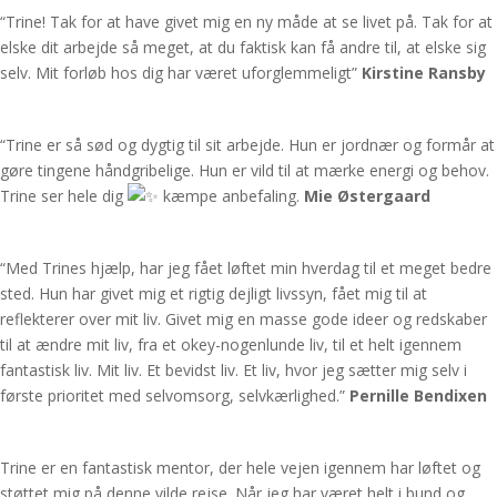
“Trine! Tak for at have givet mig en ny måde at se livet på. Tak for at
elske dit arbejde så meget, at du faktisk kan få andre til, at elske sig
selv. Mit forløb hos dig har været uforglemmeligt”
Kirstine Ransby
“Trine er så sød og dygtig til sit arbejde. Hun er jordnær og formår at
gøre tingene håndgribelige. Hun er vild til at mærke energi og behov.
Trine ser hele dig
kæmpe anbefaling.
Mie Østergaard
“Med Trines hjælp, har jeg fået løftet min hverdag til et meget bedre
sted. Hun har givet mig et rigtig dejligt livssyn, fået mig til at
reflekterer over mit liv. Givet mig en masse gode ideer og redskaber
til at ændre mit liv, fra et okey-nogenlunde liv, til et helt igennem
fantastisk liv. Mit liv. Et bevidst liv. Et liv, hvor jeg sætter mig selv i
første prioritet med selvomsorg, selvkærlighed.”
Pernille Bendixen
Trine er en fantastisk mentor, der hele vejen igennem har løftet og
støttet mig på denne vilde rejse. Når jeg har været helt i bund og