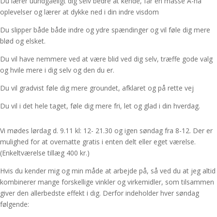
Du lærer uundgåeligt dig selv bedre at kende, får en masse A-ha
oplevelser og lærer at dykke ned i din indre visdom
Du slipper både både indre og ydre spændinger og vil føle dig mere
blød og elsket.
Du vil have nemmere ved at være blid ved dig selv, træffe gode valg
og hvile mere i dig selv og den du er.
Du vil gradvist føle dig mere groundet, afklaret og på rette vej
Du vil i det hele taget, føle dig mere fri, let og glad i din hverdag.
Vi mødes lørdag d. 9.11 kl: 12- 21.30 og igen søndag fra 8-12. Der er
mulighed for at overnatte gratis i enten delt eller eget værelse.
(Enkeltværelse tillæg 400 kr.)
Hvis du kender mig og min måde at arbejde på, så ved du at jeg altid
kombinerer mange forskellige vinkler og virkemidler, som tilsammen
giver den allerbedste effekt i dig. Derfor indeholder hver søndag
følgende: