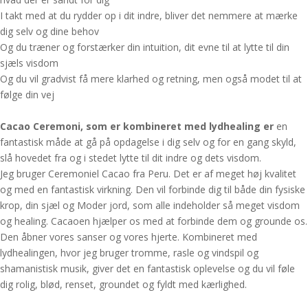
I takt med at du rydder op i dit indre, bliver det nemmere at mærke
dig selv og dine behov
Og du træner og forstærker din intuition, dit evne til at lytte til din
sjæls visdom
Og du vil gradvist få mere klarhed og retning, men også modet til at
følge din vej
Cacao Ceremoni, som er kombineret med lydhealing er
en
fantastisk måde at gå på opdagelse i dig selv og for en gang skyld,
slå hovedet fra og i stedet lytte til dit indre og dets visdom.
Jeg bruger Ceremoniel Cacao fra Peru. Det er af meget høj kvalitet
og med en fantastisk virkning. Den vil forbinde dig til både din fysiske
krop, din sjæl og Moder jord, som alle indeholder så meget visdom
og healing. Cacaoen hjælper os med at forbinde dem og grounde os.
Den åbner vores sanser og vores hjerte. Kombineret med
lydhealingen, hvor jeg bruger tromme, rasle og vindspil og
shamanistisk musik, giver det en fantastisk oplevelse og du vil føle
dig rolig, blød, renset, groundet og fyldt med kærlighed.