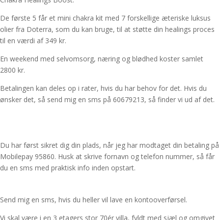
De første 5 får et mini chakra kit med 7 forskellige æteriske luksus
olier fra Doterra, som du kan bruge, til at støtte din healings proces
til en værdi af 349 kr.
En weekend med selvomsorg, næring og blødhed koster samlet
2800 kr.
Betalingen kan deles op i rater, hvis du har behov for det. Hvis du
ønsker det, så send mig en sms på 60679213, så finder vi ud af det.
Du har først sikret dig din plads, når jeg har modtaget din betaling på
Mobilepay 95860. Husk at skrive fornavn og telefon nummer, så får
du en sms med praktisk info inden opstart.
Send mig en sms, hvis du heller vil lave en kontooverførsel.
Vi skal være i en 3 etagers stor 70ér villa, fyldt med sjæl og omgivet