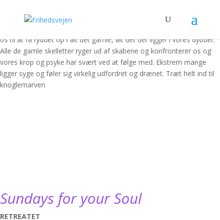
Vores fokus ligger så meget i vores ydre verden, at vi ofte glemmer
vores indre. Alt det vi ikke kan se, men alligevel har så stor betydning
for hvordan vi har det. Lige nu står vi i et energiskifte, som hjælper
os til at få ryddet op i alt det gamle, alt det der ligger i vores dybder.
Alle de gamle skelletter ryger ud af skabene og konfronterer os og
vores krop og psyke har svært ved at følge med. Ekstrem mange
ligger syge og føler sig virkelig udfordret og drænet. Træt helt ind til
knoglemarven
Sundays for your Soul
RETREATET