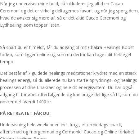
Når jeg underviser mine hold, så inkluderer jeg altid en Cacao
Ceremoni og det er virkelig deltagernes favorit og når jeg spørg dem,
hvad de ønsker sig mere af, så er det altid Cacao Ceremoni og
Lydhealing, som topper listen.
Så snart du er tilmeldt, får du adgang til mit Chakra Healings Boost
forløb, som ligger online og som du derfor kan tage i dit helt eget
tempo.
Det består af 7 guidede healings meditationer krydret med en stærk
healings energi, så du allerede nu kan starte oprydnings- og healings
processen af dine Chakraer og hele dit energisystem. Du har også
adgang til forløbet efterfølgende og kan bruge det lige så tit, som du
ønsker det. Værdi 1400 kr.
PÅ RETREATET FÅR DU:
Undervisning hele weekenden incl. frugt, eftermiddags snack,
aftensmad og morgenmad og Cermoniel Cacao og Online forløbet
Chakra Healings Boost.