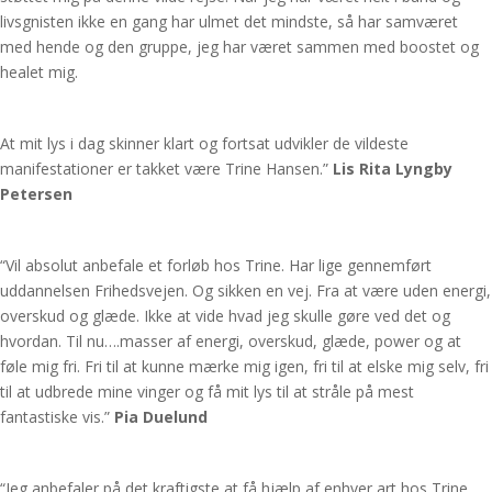
livsgnisten ikke en gang har ulmet det mindste, så har samværet
med hende og den gruppe, jeg har været sammen med boostet og
healet mig.
At mit lys i dag skinner klart og fortsat udvikler de vildeste
manifestationer er takket være Trine Hansen.”
Lis Rita Lyngby
Petersen
“Vil absolut anbefale et forløb hos Trine. Har lige gennemført
uddannelsen Frihedsvejen. Og sikken en vej. Fra at være uden energi,
overskud og glæde. Ikke at vide hvad jeg skulle gøre ved det og
hvordan. Til nu….masser af energi, overskud, glæde, power og at
føle mig fri. Fri til at kunne mærke mig igen, fri til at elske mig selv, fri
til at udbrede mine vinger og få mit lys til at stråle på mest
fantastiske vis.”
Pia Duelund
“Jeg anbefaler på det kraftigste at få hjælp af enhver art hos Trine.